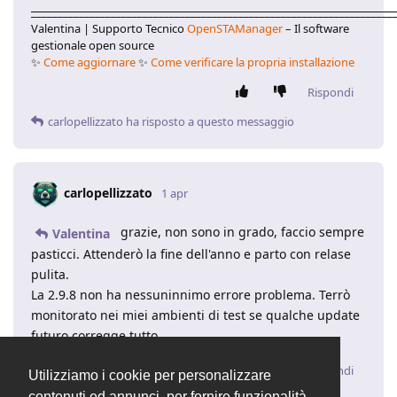
____________________________________________________________________
Valentina | Supporto Tecnico
OpenSTAManager
– Il software
gestionale open source
✨
Come aggiornare
✨
Come verificare la propria installazione
Rispondi
carlopellizzato
ha risposto a questo messaggio
carlopellizzato
1 apr
grazie, non sono in grado, faccio sempre
Valentina
pasticci. Attenderò la fine dell'anno e parto con relase
pulita.
La 2.9.8 non ha nessuninnimo errore problema. Terrò
monitorato nei miei ambienti di test se qualche update
futuro corregge tutto.
Rispondi
Utilizziamo i cookie per personalizzare
contenuti ed annunci, per fornire funzionalità