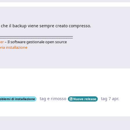
o che il backup viene sempre creato compresso.
__________________________________________
er
– Il software gestionale open source
ria installazione
tag
e rimosso
tag
7 apr
.
oblemi di installazione
Nuove release