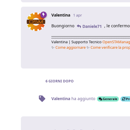
Valentina
1 apr
Buongiorno
, le conferm
Daniele71
_____________________________________________
Valentina | Supporto Tecnico
OpenSTAManag
✨
Come aggiornare
✨
Come verificare la prop
6 GIORNI
DOPO
Valentina
ha aggiunto
Generale
Pr