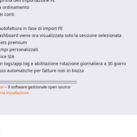
o prima dell'importazione FE
za ordinamento
ei conti
tofattura in fase di import FE
dashboard viene ora visualizzata solo la sessione selezionata
dgets premium
ampi personalizzati
dice SIA
n logs/app.log e abilitazione rotazione giornaliera a 30 giorni
asso automatiche per fatture non in bozza
__________________________________________
er
– Il software gestionale open source
ria installazione
.