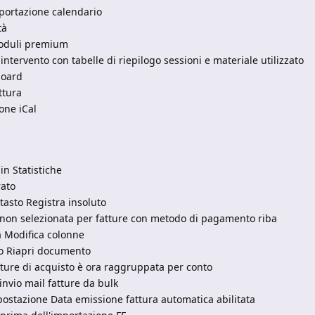
portazione calendario
tà
moduli premium
intervento con tabelle di riepilogo sessioni e materiale utilizzato
board
ttura
one iCal
in Statistiche
rato
tasto Registra insoluto
 non selezionata per fatture con metodo di pagamento riba
a Modifica colonne
sto Riapri documento
tture di acquisto è ora raggruppata per conto
 invio mail fatture da bulk
postazione Data emissione fattura automatica abilitata