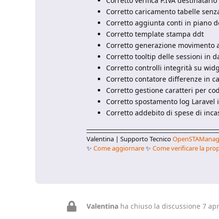
Corretto verifica P.IVA destinatari
Corretto caricamento tabelle sen
Corretto aggiunta conti in piano d
Corretto template stampa ddt
Corretto generazione movimento au
Corretto tooltip delle sessioni in 
Corretto controlli integrità su wi
Corretto contatore differenze in c
Corretto gestione caratteri per co
Corretto spostamento log Laravel i
Corretto addebito di spese di inc
_____________________________________________
Valentina | Supporto Tecnico
OpenSTAManag
✨
Come aggiornare
✨
Come verificare la prop
Valentina
ha chiuso la discussione
7 apr