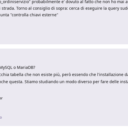
 "co_ordiniservizio" probabilmente e' dovuto al fatto che non ho mai a
 strada. Torno al consiglio di sopra: cerca di eseguire la query sud
nta "controlla chiavi esterne"
 MySQL o MariaDB?
cchia tabella che non esiste più, però essendo che l'installazione 
nche questa. Stiamo studiando un modo diverso per fare delle instal
er
io