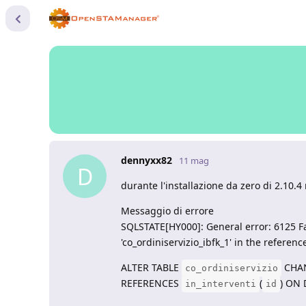
dennyxx82
11 mag
D
durante l'installazione da zero di 2.10.4
Messaggio di errore
SQLSTATE[HY000]: General error: 6125 Fai
'co_ordiniservizio_ibfk_1' in the reference
ALTER TABLE
CHA
co_ordiniservizio
REFERENCES
(
) ON
in_interventi
id