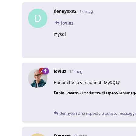
dennyxx82
14 mag
D
loviuz
mysql
loviuz
14 mag
Hai anche la versione di MySQL?
Fabio Lovato
- Fondatore di OpenSTAManag
dennyxx82
ha risposto a questo messagg
Support
15 mag