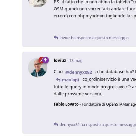
P.S. il fatto che io non abbia la tabella
OSM quindi non vorrei farti andare fuori
errore) con phpmyadmin togliendo la spu
loviuz
ha risposto a questo messaggio
loviuz
13 mag
Ciao
, che database hai?
@dennyxx82
co_ordiniservizio è una ve
maulapi
tutte le query in modo progressivo c'è a
dalle prossime versioni...
Fabio Lovato
- Fondatore di OpenSTAManag
dennyxx82
ha risposto a questo messagg