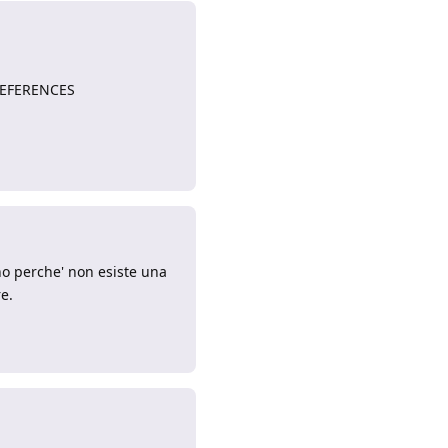
 REFERENCES
Rispondi
o perche' non esiste una
re.
Rispondi