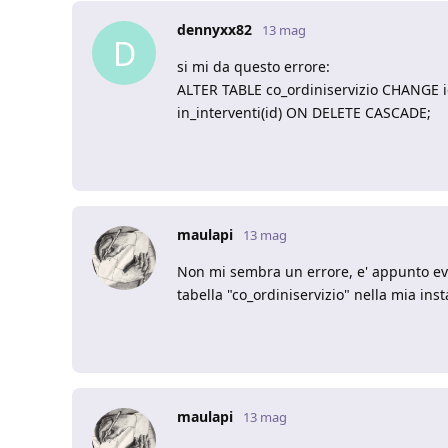
dennyxx82
13 mag
D
si mi da questo errore:
ALTER TABLE co_ordiniservizio CHANGE i
in_interventi(id) ON DELETE CASCADE;
maulapi
13 mag
Non mi sembra un errore, e' appunto ev
tabella "co_ordiniservizio" nella mia ins
maulapi
13 mag