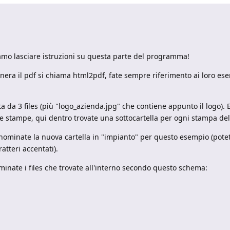
vamo lasciare istruzioni su questa parte del programma!
enera il pdf si chiama html2pdf, fate sempre riferimento ai loro ese
 da 3 files (più "logo_azienda.jpg" che contiene appunto il logo). E
 le stampe, qui dentro trovate una sottocartella per ogni stampa d
inominate la nuova cartella in "impianto" per questo esempio (pote
atteri accentati).
ominate i files che trovate all'interno secondo questo schema: