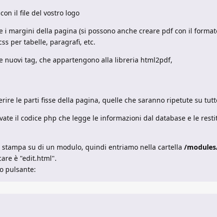
con il file del vostro logo
e i margini della pagina (si possono anche creare pdf con il formato
ss per tabelle, paragrafi, etc.
e nuovi tag, che appartengono alla libreria html2pdf,
erire le parti fisse della pagina, quelle che saranno ripetute su tut
vate il codice php che legge le informazioni dal database e le resti
 stampa su di un modulo, quindi entriamo nella cartella
/modules
care è "edit.html".
vo pulsante: