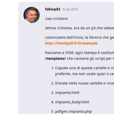
fabiop82
8 set 2015
ciao cristiano
ottima richiesta, era da un pò che vole
cominciamo dall'inizio, la libreria che g
http://html2pdf.fr/it/example
Passiamo a OSM, ogni stampa è costituita
/templates/
che contiene gli script per
Copiate una di queste cartelle e r
preferite, ma non usate spazi o car
Entrate nella nuova cartella e rin
impianto.html
impianto_body.html
pdfgen.impianto.php