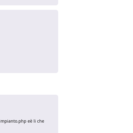
Rispondi
.impianto.php eè li che