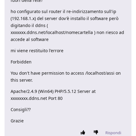
fuori della rete?
ho configurato sul router il re-indirizzamento sull'ip
(192.168.1.x) del server dov'è installo il software però
digitando il ddns (
xxxxxxx.ddns.net/localhost/nomecartella ) non riesco ad
accede al software
mi viene restituito l'errore
Forbidden
You don't have permission to access /localhost/assi on
this server.
Apache/2.4.9 (Win64) PHP/5.5.12 Server at
xxxxxxxx.ddns.net Port 80
Consigli??
Grazie
Rispondi