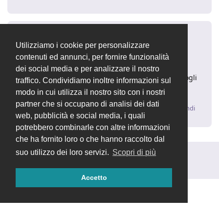
fabiop82
26 ott 2015
Utilizziamo i cookie per personalizzare
contenuti ed annunci, per fornire funzionalità
ciao tnt1130
dei social media e per analizzare il nostro
nell'url "xxxxxxx.ddns.net/localhost/nomecartella" togli
traffico. Condividiamo inoltre informazioni sul
"localhost/"
modo in cui utilizza il nostro sito con i nostri
partner che si occupano di analisi dei dati
Rispondi
web, pubblicità e social media, i quali
potrebbero combinarle con altre informazioni
che ha fornito loro o che hanno raccolto dal
suo utilizzo dei loro servizi.
Scopri di più
Rispondi alla discussione...
Accetto