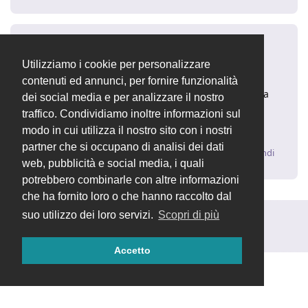
mamosoftware
10 dic 2015
Utilizziamo i cookie per personalizzare
Ciao PicciGabber
contenuti ed annunci, per fornire funzionalità
prova a sostituire la Q.tà con Q.t ( levando quindi la a
dei social media e per analizzare il nostro
accentata )
traffico. Condividiamo inoltre informazioni sul
Mamo
modo in cui utilizza il nostro sito con i nostri
partner che si occupano di analisi dei dati
Rispondi
web, pubblicità e social media, i quali
potrebbero combinarle con altre informazioni
che ha fornito loro o che hanno raccolto dal
suo utilizzo dei loro servizi.
Scopri di più
Rispondi alla discussione...
Accetto