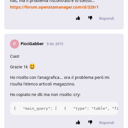
nas, ma il problema riscontrato è lo stesso...
https://forum.openstamanager.com/d/329/1
Rispondi
PicciGabber
P
9 dic 2015
Ciao!
Grazie 1k
Ho risolto con l'anagrafica... ora il problema però mi
risulta l'elenco articoli magazzino.
Ho copiato ne db ma non risolto :cry:
{   "main_query": [   {   "type": "table", "fields
Rispondi