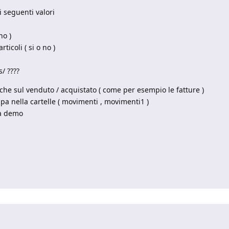
i seguenti valori
no )
icoli ( si o no )
/ ????
che sul venduto / acquistato ( come per esempio le fatture )
a nella cartelle ( movimenti , movimenti1 )
ia demo