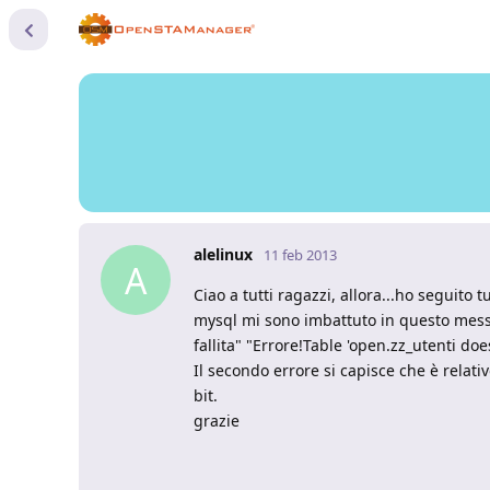
alelinux
11 feb 2013
A
Ciao a tutti ragazzi, allora...ho seguit
mysql mi sono imbattuto in questo messa
fallita" "Errore!Table 'open.zz_utenti does
Il secondo errore si capisce che è relati
bit.
grazie