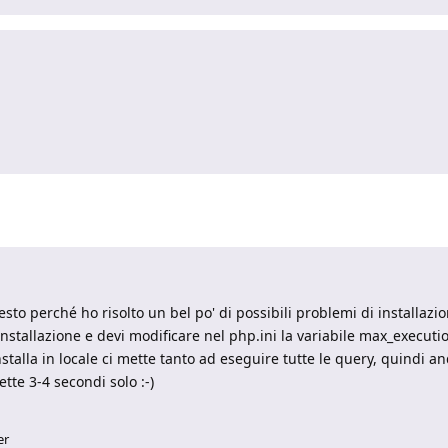
 presto perché ho risolto un bel po' di possibili problemi di installa
nstallazione e devi modificare nel php.ini la variabile max_executi
installa in locale ci mette tanto ad eseguire tutte le query, quindi 
tte 3-4 secondi solo :-)
er