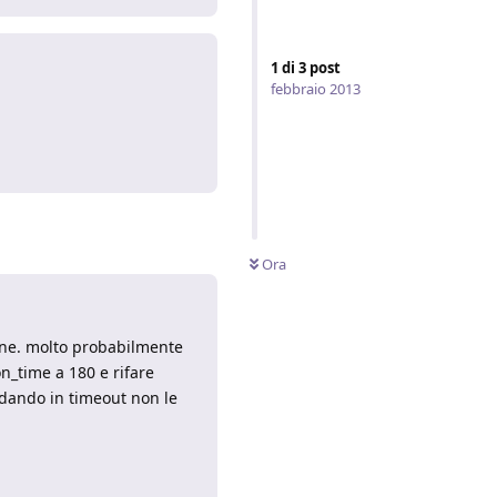
1
di
3
post
febbraio 2013
Rispondi
Ora
zione. molto probabilmente
on_time a 180 e rifare
andando in timeout non le