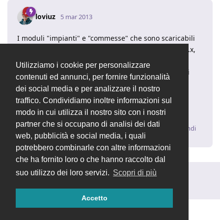
loviuz
5 mar 2013
I moduli "impianti" e "commesse" che sono scaricabili
in formato zip non sono compatibili con le release 1.x,
non ancora. Le commesse sono state rinominate in
Utilizziamo i cookie per personalizzare
"Preventivi" ed hanno funzionalità in più, mentre gli
contenuti ed annunci, per fornire funzionalità
impianti sono diventati impianti generici, il modulo
dei social media e per analizzare il nostro
originale era solo per caldaie e cose idrauliche...
traffico. Condividiamo inoltre informazioni sul
Fabio Lovato
- Fondatore di OpenSTAManager
modo in cui utilizza il nostro sito con i nostri
partner che si occupano di analisi dei dati
Rispondi
web, pubblicità e social media, i quali
potrebbero combinarle con altre informazioni
che ha fornito loro o che hanno raccolto dal
suo utilizzo dei loro servizi.
Scopri di più
Rispondi alla discussione...
Accetto