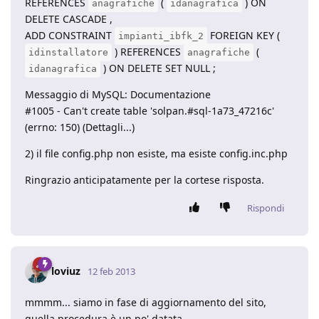
REFERENCES
(
) ON
anagrafiche
idanagrafica
DELETE CASCADE ,
ADD CONSTRAINT
FOREIGN KEY (
impianti_ibfk_2
) REFERENCES
(
idinstallatore
anagrafiche
) ON DELETE SET NULL ;
idanagrafica
Messaggio di MySQL: Documentazione
#1005 - Can't create table 'solpan.#sql-1a73_47216c'
(errno: 150) (Dettagli...)
2) il file config.php non esiste, ma esiste config.inc.php
Ringrazio anticipatamente per la cortese risposta.
Rispondi
loviuz
12 feb 2013
mmmm... siamo in fase di aggiornamento del sito,
quella procedura è un po' datata...