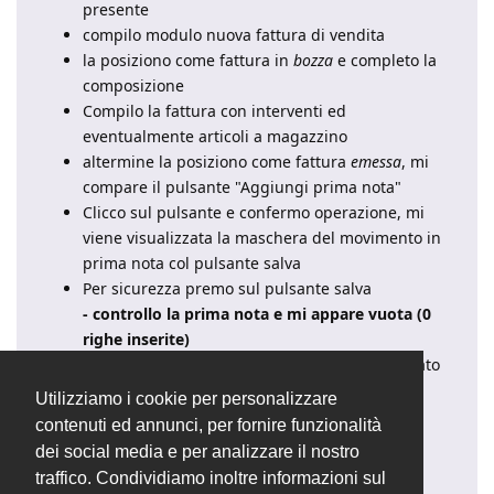
presente
compilo modulo nuova fattura di vendita
la posiziono come fattura in
bozza
e completo la
composizione
Compilo la fattura con interventi ed
eventualmente articoli a magazzino
altermine la posiziono come fattura
emessa
, mi
compare il pulsante "Aggiungi prima nota"
Clicco sul pulsante e confermo operazione, mi
viene visualizzata la maschera del movimento in
prima nota col pulsante salva
Per sicurezza premo sul pulsante salva
- controllo la prima nota e mi appare vuota (0
righe inserite)
Controllo lo stato della fattura e la trovo su stato
"
Pagato
"
Utilizziamo i cookie per personalizzare
contenuti ed annunci, per fornire funzionalità
Dove sbaglio?
dei social media e per analizzare il nostro
Saluti
traffico. Condividiamo inoltre informazioni sul