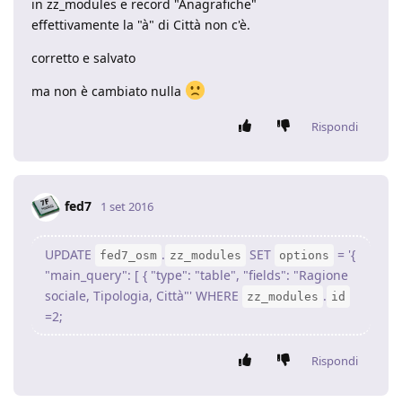
in zz_modules e record "Anagrafiche"
effettivamente la "à" di Città non c'è.
corretto e salvato
ma non è cambiato nulla
Rispondi
fed7
1 set 2016
UPDATE
.
SET
= '{
fed7_osm
zz_modules
options
"main_query": [ { "type": "table", "fields": "Ragione
sociale, Tipologia, Città"' WHERE
.
zz_modules
id
=2;
Rispondi