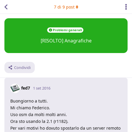
7
di
9
post
Problemi generali
[RISOLTO] Anagrafiche
Condividi
fed7
1 set 2016
Buongiorno a tutti.
Mi chiamo Federico.
Uso osm da molti molti anni.
Ora sto usando la 2.1 (r1182).
Per vari motivi ho dovuto spostarlo da un server remoto