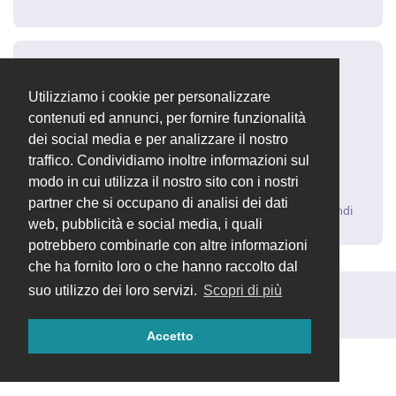
fed7
1 set 2016
Utilizziamo i cookie per personalizzare
contenuti ed annunci, per fornire funzionalità
dei social media e per analizzare il nostro
ora è tutto ok!
traffico. Condividiamo inoltre informazioni sul
Grazie!!!
modo in cui utilizza il nostro sito con i nostri
partner che si occupano di analisi dei dati
Rispondi
web, pubblicità e social media, i quali
potrebbero combinarle con altre informazioni
che ha fornito loro o che hanno raccolto dal
suo utilizzo dei loro servizi.
Scopri di più
Rispondi alla discussione...
Accetto