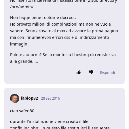
Ho inserito la cartella di installazione in 2 sub directory
/pro/admin/
Non legge bene rootdir e docroot.
Ho provato milioni di combinazioni ma non ne vuole
sapere. Sono arrivato al max ad avviare la prima pagina
ma con innumerevoli errori css e di indirizzamento
immagini.
Potete aiutarmi? Se lo monto su l'hosting di register va
alla grande.....
Rispondi
fabiop82
28 set 2016
ciao safen80
durante l'installazione viene creato il file
'config.inc.php', in questo file sostituisci il seguente