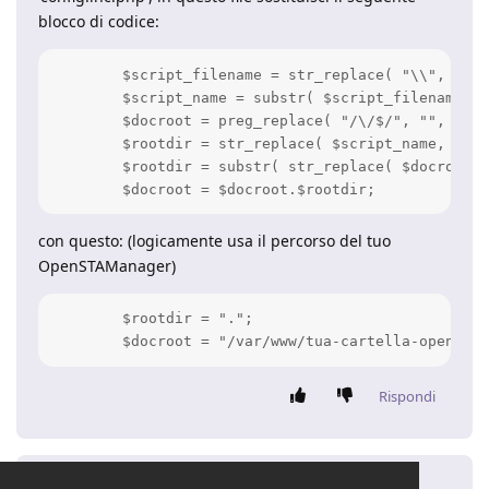
blocco di codice:
	$script_filename = str_replace( "\\", "/", __FILE__ );	//fix for Windows

	$script_name = substr( $script_filename, strrpos($script_filename, "/")+1, 20  );

	$docroot = preg_replace( "/\/$/", "", str_replace( "\\", "/", $_SERVER['DOCUMENT_ROOT'] ) );

	$rootdir = str_replace( $script_name, "", $script_filename );

	$rootdir = substr( str_replace( $docroot, "", $rootdir ), 0, -1 );

con questo: (logicamente usa il percorso del tuo
OpenSTAManager)
	$rootdir = ".";

Rispondi