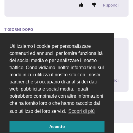
Rispondi
7 GIORNI
DOPO
Utilizziamo i cookie per personalizzare
fabiop82
19 dic 2016
contenuti ed annunci, per fornire funzionalità
dei social media e per analizzare il nostro
vedi post per Android, il meccanismo è simile
traffico. Condividiamo inoltre informazioni sul
https://forum.openstamanager.com/d/105/1
modo in cui utilizza il nostro sito con i nostri
Rispondi
partner che si occupano di analisi dei dati
web, pubblicità e social media, i quali
potrebbero combinarle con altre informazioni
che ha fornito loro o che hanno raccolto dal
Rispondi alla discussione...
suo utilizzo dei loro servizi.
Scopri di più
Accetto