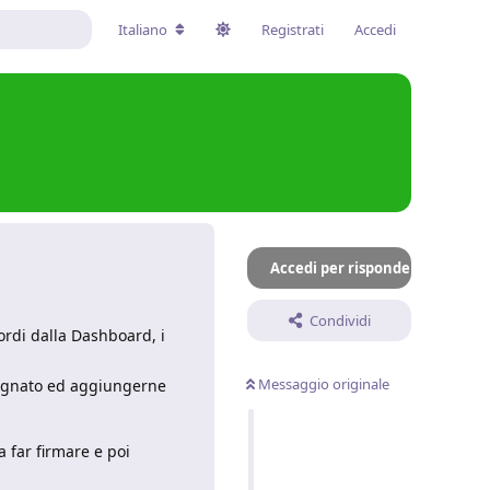
Italiano
Registrati
Accedi
Accedi per rispondere
Condividi
ordi dalla Dashboard, i
Messaggio originale
ssegnato ed aggiungerne
a far firmare e poi