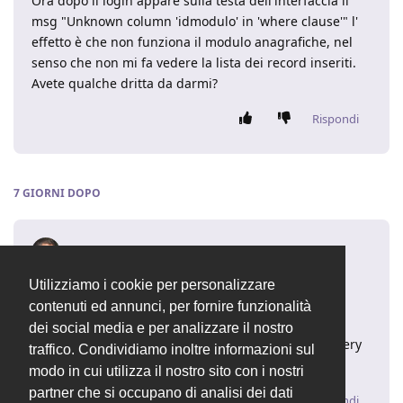
Ora dopo il login appare sulla testa dell'interfaccia il
msg "Unknown column 'idmodulo' in 'where clause'" l'
effetto è che non funziona il modulo anagrafiche, nel
senso che non mi fa vedere la lista dei record inseriti.
Avete qualche dritta da darmi?
Rispondi
7 GIORNI
DOPO
fabiop82
17 mar 2017
Utilizziamo i cookie per personalizzare
ciao gab
contenuti ed annunci, per fornire funzionalità
nella cartella principale del programma cerca il file
dei social media e per analizzare il nostro
"mysql.log", su questo log vengono registrate le query
traffico. Condividiamo inoltre informazioni sul
che generano errori, prova a postarlo
modo in cui utilizza il nostro sito con i nostri
partner che si occupano di analisi dei dati
Rispondi