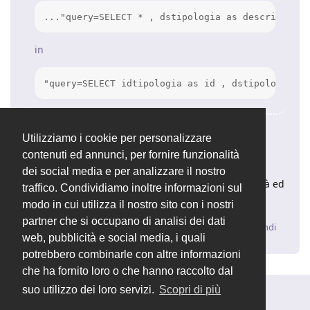
..."query=SELECT * , dstipologia as descrizione 
in
"query=SELECT idtipologia as id , dstipologia as
S-P-E-T-T-A-C-O-L-O !!!
Utilizziamo i cookie per personalizzare
contenuti ed annunci, per fornire funzionalità
GRAZIE !!!!! Funziona!!!!
dei social media e per analizzare il nostro
Grazie mille davvero per la tua disponibilità, rapidità ed
traffico. Condividiamo inoltre informazioni sul
efficienza!!
modo in cui utilizza il nostro sito con i nostri
partner che si occupano di analisi dei dati
Rispondi
web, pubblicità e social media, i quali
potrebbero combinarle con altre informazioni
che ha fornito loro o che hanno raccolto dal
suo utilizzo dei loro servizi.
Scopri di più
Rispondi alla discussione...