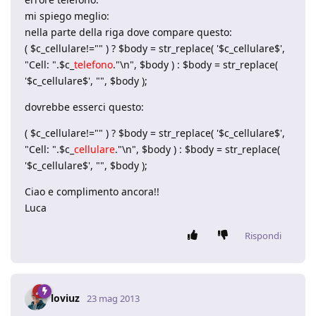
mi spiego meglio:
nella parte della riga dove compare questo:
( $c_cellulare!="" ) ? $body = str_replace( '$c_cellulare$',
"Cell: ".$c_
telefono
."\n", $body ) : $body = str_replace(
'$c_cellulare$', "", $body );
dovrebbe esserci questo:
( $c_cellulare!="" ) ? $body = str_replace( '$c_cellulare$',
"Cell: ".$c_
cellulare
."\n", $body ) : $body = str_replace(
'$c_cellulare$', "", $body );
Ciao e complimento ancora!!
Luca
Rispondi
loviuz
23 mag 2013