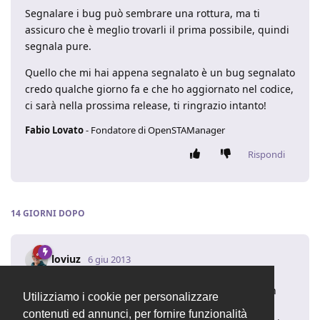
Segnalare i bug può sembrare una rottura, ma ti
assicuro che è meglio trovarli il prima possibile, quindi
segnala pure.
Quello che mi hai appena segnalato è un bug segnalato
credo qualche giorno fa e che ho aggiornato nel codice,
ci sarà nella prossima release, ti ringrazio intanto!
Fabio Lovato
- Fondatore di OpenSTAManager
Rispondi
14 GIORNI
DOPO
loviuz
6 giu 2013
Ti aggiorno solo dicendoti che nei preventivi, se non
Utilizziamo i cookie per personalizzare
selezioni nessun articolo ma digiti qualcosa nella
contenuti ed annunci, per fornire funzionalità