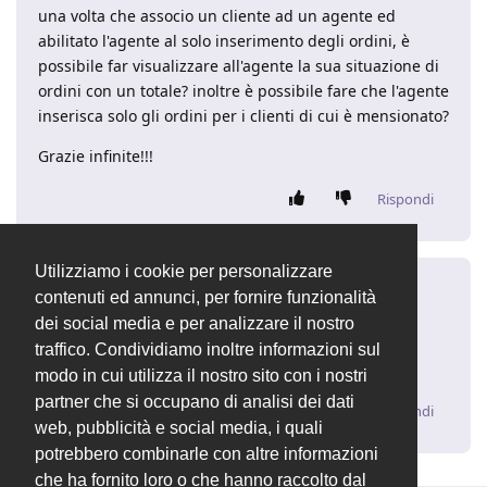
una volta che associo un cliente ad un agente ed
abilitato l'agente al solo inserimento degli ordini, è
possibile far visualizzare all'agente la sua situazione di
ordini con un totale? inoltre è possibile fare che l'agente
inserisca solo gli ordini per i clienti di cui è mensionato?
Grazie infinite!!!
Rispondi
Utilizziamo i cookie per personalizzare
andrea14
A
16 giu 2017
contenuti ed annunci, per fornire funzionalità
dei social media e per analizzare il nostro
sono disposto a pagare uno sviluppatore che mi dia
traffico. Condividiamo inoltre informazioni sul
una mano per risolvere questa piccola richiesta
modo in cui utilizza il nostro sito con i nostri
partner che si occupano di analisi dei dati
Rispondi
web, pubblicità e social media, i quali
potrebbero combinarle con altre informazioni
che ha fornito loro o che hanno raccolto dal