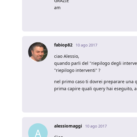
GRAZIE
am
fabiop82
10 ago 2017
ciao Alessio,
quando parli del "riepilogo degli interv
"riepilogo interventi" ?
nel primo caso ti dovrei preparare una q
prima capire quali query hai eseguito, alt
alessiomaggi
10 ago 2017
A