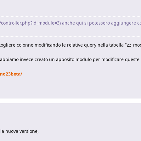
à (/controller.php?id_module=3) anche qui si potessero aggiungere 
/togliere colonne modificando le relative query nella tabella "zz_m
a abbiamo invece creato un apposito modulo per modificare queste 
mo23beta/
lla nuova versione,