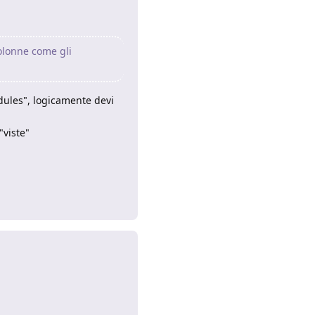
colonne come gli
odules", logicamente devi
"viste"
Rispondi