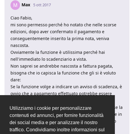
Max
M
5 ott 2017
Ciao Fabio,
mi sono permesso perché ho notato che nelle scorse
edizioni, dopo aver confermato il pagamento e
conseguentemente inserito la prima nota, veniva
nascosta.
Ovviamente la funzione è utilissima perché hai
nell'immediato lo scadenziario a vista.
Non saprei se andrebbe nascosta a fattura pagata,
bisogna che io capisca la funzione che gli si è voluto
dare:
Se la funzione volge a indicare un avviso di scadenza, è
ovvio che a pagamento effettuato potrebbe essere
nascosta o perlomeno cambiata la dicitura da
"Scadenze" a "Pagamento effettuato il", altrimenti, se la
Utilizziamo i cookie per personalizzare
funzione volge a indicare che la scadenza è risalente in
contenuti ed annunci, per fornire funzionalità
tale data a prescindere dal pagamento, e altrettanto
dei social media e per analizzare il nostro
ovvio che va bene così.
traffico. Condividiamo inoltre informazioni sul