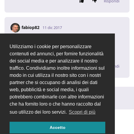
Rispondi
fabiop82
11 dic 2017
ciao trottomv
Utilizziamo i cookie per personalizzare
grazie per l'idea, certo potrebbe essere utile anche
contenuti ed annunci, per fornire funzionalità
questa funzione
dei social media e per analizzare il nostro
Rispondi
traffico. Condividiamo inoltre informazioni sul
modo in cui utilizza il nostro sito con i nostri
partner che si occupano di analisi dei dati
web, pubblicità e social media, i quali
potrebbero combinarle con altre informazioni
Rispondi alla discussione...
che ha fornito loro o che hanno raccolto dal
suo utilizzo dei loro servizi.
Scopri di più
Accetto