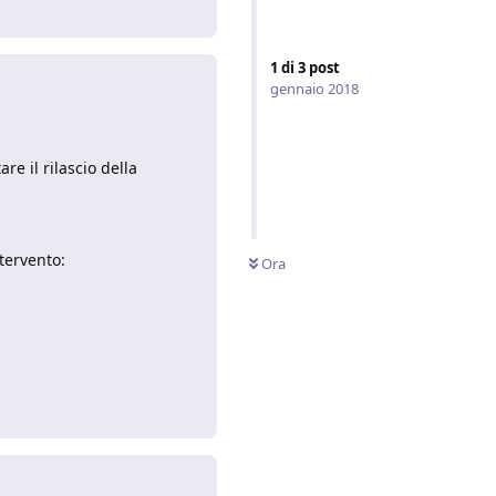
1
di
3
post
gennaio 2018
e il rilascio della
tervento:
Ora
Rispondi