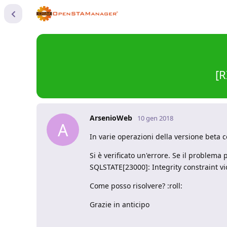
[R
ArsenioWeb
10 gen 2018
A
In varie operazioni della versione beta 
Si è verificato un'errore. Se il problema
SQLSTATE[23000]: Integrity constraint vio
Come posso risolvere? :roll:
Grazie in anticipo