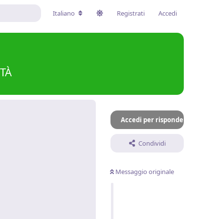
Italiano
Registrati
Accedi
ITÀ
Accedi per rispondere
Condividi
.
Messaggio originale
Rispondi