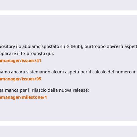
sitory (lo abbiamo spostato su GitHub), purtroppo dovresti aspettar
pplicare il fix proposto qui:
amanager/issues/41
stiamo ancora sistemando alcuni aspetti per il calcolo del numero in
amanager/issues/95
 manca per il rilascio della nuova release:
tamanager/milestone/1