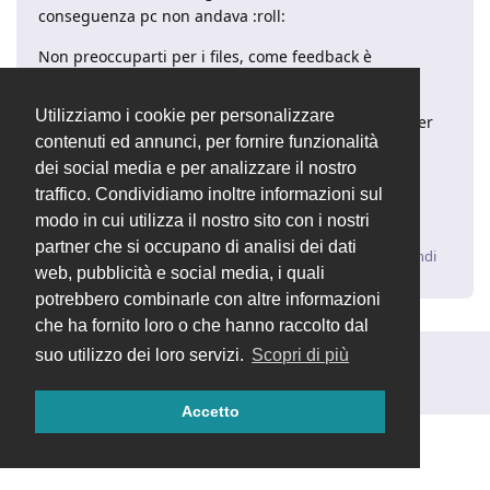
conseguenza pc non andava :roll:
Non preoccuparti per i files, come feedback è
sufficiente per aiutare i prossimi utenti,
Utilizziamo i cookie per personalizzare
Abbiamo usato parecchie nuove logiche e librerie per
contenuti ed annunci, per fornire funzionalità
questa nuova versione e stiamo "scoprendo" i vari
dei social media e per analizzare il nostro
problemi giorno per giorno!
traffico. Condividiamo inoltre informazioni sul
Grazie ancora per il feedback!
modo in cui utilizza il nostro sito con i nostri
partner che si occupano di analisi dei dati
Rispondi
web, pubblicità e social media, i quali
potrebbero combinarle con altre informazioni
che ha fornito loro o che hanno raccolto dal
suo utilizzo dei loro servizi.
Scopri di più
Rispondi alla discussione...
Accetto