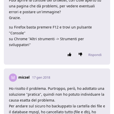
Puoi aprire la console del browser, con OSM aperto su
una pagina che dà problemi, per vedere eventuali
errori e postare un'immagine?
Grazie.
su Firefox basta premere F12 e trovi un pulsante
"Console"
su Chrome "Altri strumenti -> Strumenti per
sviluppatori"
Rispondi
micsel
M
17 gen 2018
Ho risolto il problema. Purtroppo, però, ho adottato una
soluzione "pratica", quindi non ho potuto individuare la
causa esatta del problema.
Per andare sul sicuro ho backuppato la cartella dei file e
il database mysql, ho cancellato tutto (file e db), ho