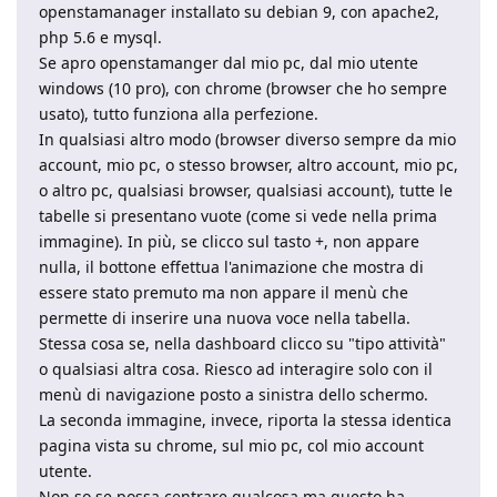
openstamanager installato su debian 9, con apache2,
php 5.6 e mysql.
Se apro openstamanger dal mio pc, dal mio utente
windows (10 pro), con chrome (browser che ho sempre
usato), tutto funziona alla perfezione.
In qualsiasi altro modo (browser diverso sempre da mio
account, mio pc, o stesso browser, altro account, mio pc,
o altro pc, qualsiasi browser, qualsiasi account), tutte le
tabelle si presentano vuote (come si vede nella prima
immagine). In più, se clicco sul tasto +, non appare
nulla, il bottone effettua l'animazione che mostra di
essere stato premuto ma non appare il menù che
permette di inserire una nuova voce nella tabella.
Stessa cosa se, nella dashboard clicco su "tipo attività"
o qualsiasi altra cosa. Riesco ad interagire solo con il
menù di navigazione posto a sinistra dello schermo.
La seconda immagine, invece, riporta la stessa identica
pagina vista su chrome, sul mio pc, col mio account
utente.
Non so se possa centrare qualcosa ma questo ha