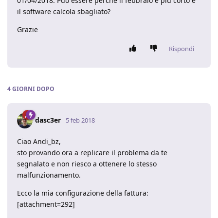
01/04/2018. Può essere perché il febbraio è più corto e
il software calcola sbagliato?
Grazie
Rispondi
4 GIORNI
DOPO
dasc3er
5 feb 2018
Ciao Andi_bz,
sto provando ora a replicare il problema da te
segnalato e non riesco a ottenere lo stesso
malfunzionamento.
Ecco la mia configurazione della fattura:
[attachment=292]