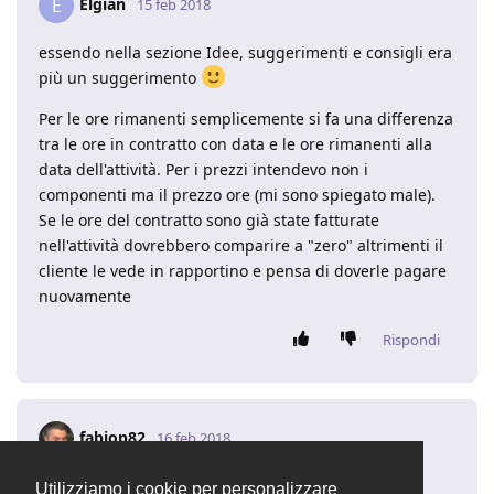
Elgian
E
15 feb 2018
essendo nella sezione Idee, suggerimenti e consigli era
più un suggerimento
Per le ore rimanenti semplicemente si fa una differenza
tra le ore in contratto con data e le ore rimanenti alla
data dell'attività. Per i prezzi intendevo non i
componenti ma il prezzo ore (mi sono spiegato male).
Se le ore del contratto sono già state fatturate
nell'attività dovrebbero comparire a "zero" altrimenti il
cliente le vede in rapportino e pensa di doverle pagare
nuovamente
Rispondi
fabiop82
16 feb 2018
riguardo le ore che dovrebbero comparire a zero
Utilizziamo i cookie per personalizzare