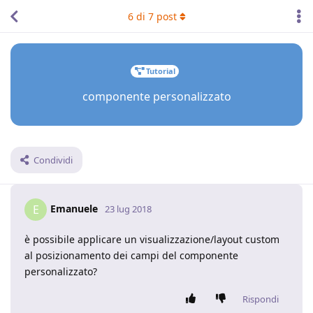
6
di
7
post
Tutorial
componente personalizzato
Condividi
Emanuele
E
23 lug 2018
è possibile applicare un visualizzazione/layout custom
al posizionamento dei campi del componente
personalizzato?
Rispondi