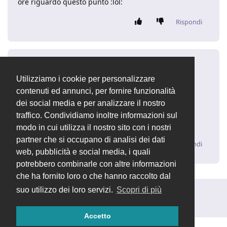
ore riguardo questo punto :lol:
Rispondi
operations@ics
O
21 feb 2018
Utilizziamo i cookie per personalizzare
Intanto grazie,
contenuti ed annunci, per fornire funzionalità
mi sembra che possa andare bene, faccio qualche
dei social media e per analizzare il nostro
prova per vedere come utilizzarlo.
traffico. Condividiamo inoltre informazioni sul
Buon lavoro
modo in cui utilizza il nostro sito con i nostri
partner che si occupano di analisi dei dati
Rispondi
web, pubblicità e social media, i quali
potrebbero combinarle con altre informazioni
che ha fornito loro o che hanno raccolto dal
suo utilizzo dei loro servizi.
Scopri di più
Rispondi alla discussione...
Accetto