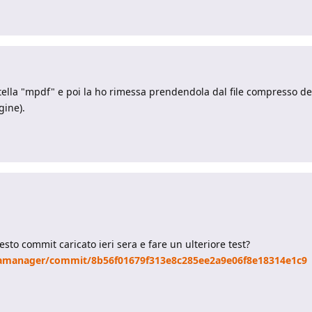
rtella "mpdf" e poi la ho rimessa prendendola dal file compresso del
gine).
uesto commit caricato ieri sera e fare un ulteriore test?
tamanager/commit/8b56f01679f313e8c285ee2a9e06f8e18314e1c9