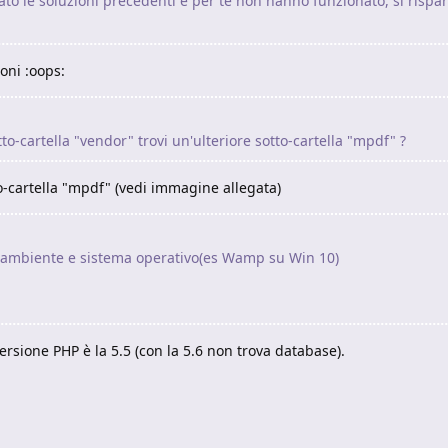
llato le soluzioni precedenti e per te non hanno funzionato, si ris
oni :oops:
tto-cartella "vendor" trovi un'ulteriore sotto-cartella "mpdf" ?
to-cartella "mpdf" (vedi immagine allegata)
le? ambiente e sistema operativo(es Wamp su Win 10)
versione PHP è la 5.5 (con la 5.6 non trova database).