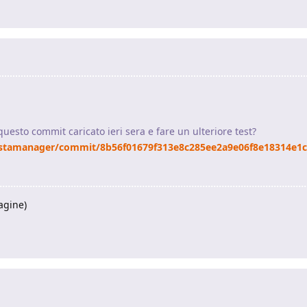
 questo commit caricato ieri sera e fare un ulteriore test?
nstamanager/commit/8b56f01679f313e8c285ee2a9e06f8e18314e1
agine)