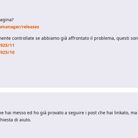
pagina?
amanager/releases
nte controllate se abbiamo già affrontato il problema, questi sono 
/925/11
/925/10
 che hai messo ed ho già provato a seguire i post che hai linkato, m
chiesta di aiuto.