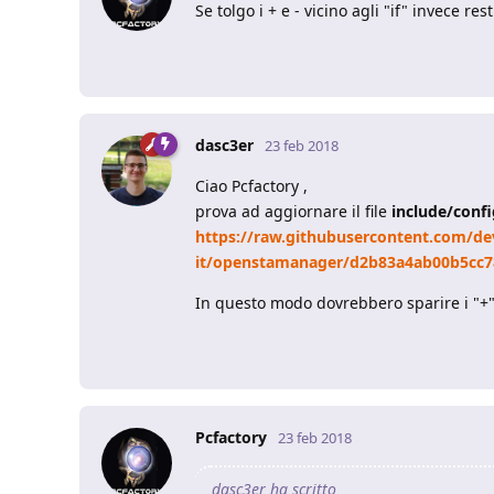
Se tolgo i + e - vicino agli "if" invece r
dasc3er
23 feb 2018
Ciao Pcfactory ,
prova ad aggiornare il file
include/conf
https://raw.githubusercontent.com/de
it/openstamanager/d2b83a4ab00b5cc7
In questo modo dovrebbero sparire i "+" e
Pcfactory
23 feb 2018
dasc3er ha scritto