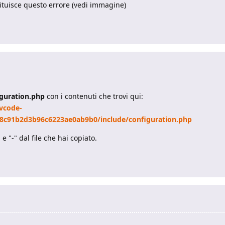
estituisce questo errore (vedi immagine)
iguration.php
con i contenuti che trovi qui:
vcode-
8c91b2d3b96c6223ae0ab9b0/include/configuration.php
 "-" dal file che hai copiato.