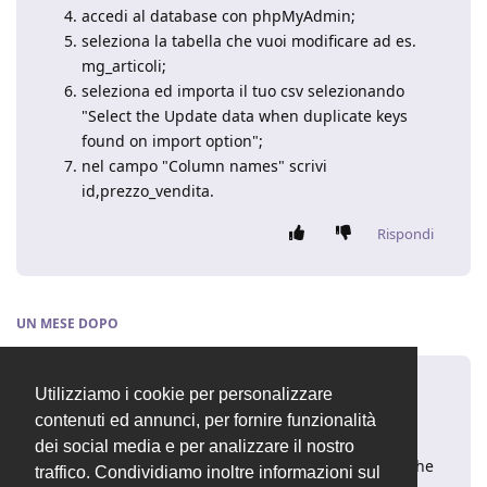
accedi al database con phpMyAdmin;
seleziona la tabella che vuoi modificare ad es.
mg_articoli;
seleziona ed importa il tuo csv selezionando
"Select the Update data when duplicate keys
found on import option";
nel campo "Column names" scrivi
id,prezzo_vendita.
Rispondi
UN MESE
DOPO
fabiop82
5 apr 2018
Utilizziamo i cookie per personalizzare
contenuti ed annunci, per fornire funzionalità
dalla versione 2.4 rilasciata ieri sera è presente un
dei social media e per analizzare il nostro
modulo standard per l'importazione delle anagrafiche
traffico. Condividiamo inoltre informazioni sul