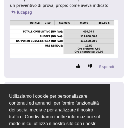
un preventivo di prova, propio come aveva indicato
lucapsg
Rispondi
sajo
S
7 feb 2022
Risposta migliore
Utilizziamo i cookie per personalizzare
contenuti ed annunci, per fornire funzionalità
ok problema risolto con la 2.4.30
dei social media e per analizzare il nostro
https://forum.openstamanager.com/d/2210-osm-
traffico. Condividiamo inoltre informazioni sul
2430-2022-02-05
modo in cui utilizza il nostro sito con i nostri