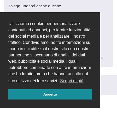
Io aggiungerei anche questo:
4)
Modulo RI.BA.
su contabilità
Utilizziamo i cookie per personalizzare
Vedi link precedente post:
contenuti ed annunci, per fornire funzionalità
https://forum.openstamanager.com/d/184/1
dei social media e per analizzare il nostro
Sarebbe estremamente utile per velocizzare le
traffico. Condividiamo inoltre informazioni sul
operazioni contabili ogni fine mese.
modo in cui utilizza il nostro sito con i nostri
partner che si occupano di analisi dei dati
Rispondi
web, pubblicità e social media, i quali
potrebbero combinarle con altre informazioni
che ha fornito loro o che hanno raccolto dal
suo utilizzo dei loro servizi.
Scopri di più
Rispondi alla discussione...
Accetto