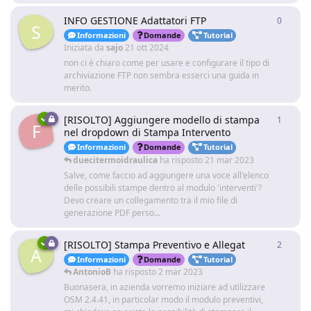
INFO GESTIONE Adattatori FTP
0
0
rispo
S
Informazioni
Domande
Tutorial
Iniziata da
sajo
21 ott 2024
non ci è chiaro come per usare e configurare il tipo di
archiviazione FTP non sembra esserci una guida in
merito.
[RISOLTO] Aggiungere modello di stampa
1
1
rispo
F
nel dropdown di Stampa Intervento
Informazioni
Domande
Tutorial
duecitermoidraulica
ha risposto
21 mar 2023
Salve, come faccio ad aggiungere una voce all'elenco
delle possibili stampe dentro al modulo 'interventi'?
Devo creare un collegamento tra il mio file di
generazione PDF perso...
[RISOLTO] Stampa Preventivo e Allegat
2
2
rispo
A
Informazioni
Domande
Tutorial
AntonioB
ha risposto
2 mar 2023
Buonasera, in azienda vorremo iniziare ad utilizzare
OSM 2.4.41, in particolar modo il modulo preventivi,