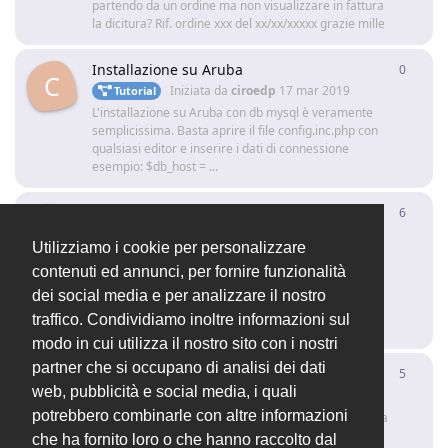
partendo da un ordine ma non visualizzare in fattura
la dicitura? Rif. ordine xxx del xx/xx/xxxxx grazie mille
Installazione su Aruba
0
0
rispo
C
Iniziata da
ciroedp
17 mar 2019
Tutorial
L'installazione su Aruba con db mysql è veramente
semplicissima. Basta aprire il file config.inc.php con
qualsiasi editor e inserire i dati di connessione
esempio: $db_host = ...
[RISOLTO] aggiungere campo Data nella
6
6
rispo
Vista Ordini Fornitore
Utilizziamo i cookie per personalizzare
Tutorial
mamosoftware
ha risposto
12 feb 2019
contenuti ed annunci, per fornire funzionalità
A memoria di default è disattivato Prova a leggere
dei social media e per analizzare il nostro
questo post per attivarlo
traffico. Condividiamo inoltre informazioni sul
https://forum.openstamanager.com/d/1106/2
modo in cui utilizza il nostro sito con i nostri
partner che si occupano di analisi dei dati
Somme nella stampa
5
5
rispo
web, pubblicità e social media, i quali
fabiop82
ha risposto
11 gen 2019
Tutorial
potrebbero combinarle con altre informazioni
grazie per gli screenshot, adesso ho visto il problema
con la stampa della riga con i totali ed ho verificato
che ha fornito loro o che hanno raccolto dal