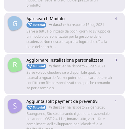
nuovo) per vedere lo storico del prezzo di un
prodotto!
Ajax search Modulo
4
4
rispo
G
dasc3er
ha risposto
16 lug 2021
Tutorial
Salve a tutti, Ho iniziato da pochi giorni lo sviluppo di
un modulo personalizzato per la gestione delle
scadenze. Non riesco a capire la logica che c'è alla
base del search, ...
Aggiornare installazione personalizzata
3
3
rispo
R
dasc3er
ha risposto
28 gen 2021
Tutorial
Salve volevo chiedere se è disponibile qualche
tutorial a riguardo. Vorrei poter identificare potenziali
conflitti con file personalizzati con qualche comando
se per esempio s...
Aggiunta split payment da preventivi
1
1
rispo
S
dasc3er
ha risposto
29 gen 2020
Tutorial
Buongiorno, Sto strutturando il gestionale aziendale
basandomi OST 2.4.11 e, innanzitutto, vorrei fare i
complimenti agli sviluppatori per l'elasticità e la