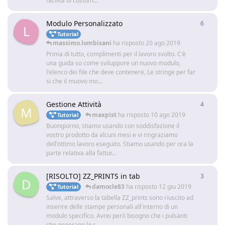
facilità di custom...
Modulo Personalizzato
6
6
rispo
L
Tutorial
massimo.lombisani
ha risposto
20 ago 2019
Prima di tutto, complimenti per il lavoro svolto. C'è
una guida so come sviluppore un nuovo modulo,
l'elenco dei file che deve contenere, Le stringe per far
si che il muovo mo...
Gestione Attività
4
4
rispo
M
maxpist
ha risposto
10 ago 2019
Tutorial
Buongiorno, stiamo usando con soddisfazione il
vostro prodotto da alcuni mesi e vi ringraziamo
dell'ottimo lavoro eseguito. Stiamo usando per ora la
parte relativa alla fattur...
[RISOLTO] ZZ_PRINTS in tab
3
3
rispo
D
damocle83
ha risposto
12 giu 2019
Tutorial
Salve, attraverso la tabella ZZ_prints sono riuscito ad
inserire delle stampe personali all'interno di un
modulo specifico. Avrei però bisogno che i pulsanti
che generano le s...