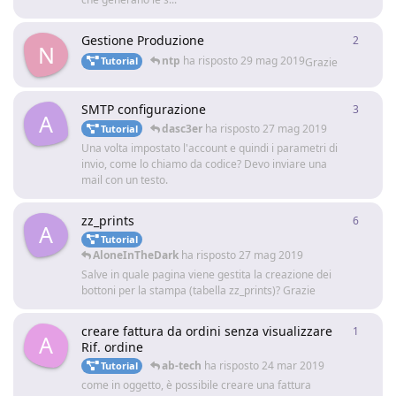
Gestione Produzione
2
2
rispo
N
ntp
ha risposto
29 mag 2019
Tutorial
Grazie
SMTP configurazione
3
3
rispo
A
dasc3er
ha risposto
27 mag 2019
Tutorial
Una volta impostato l'account e quindi i parametri di
invio, come lo chiamo da codice? Devo inviare una
mail con un testo.
zz_prints
6
6
rispo
A
Tutorial
AloneInTheDark
ha risposto
27 mag 2019
Salve in quale pagina viene gestita la creazione dei
bottoni per la stampa (tabella zz_prints)? Grazie
creare fattura da ordini senza visualizzare
1
1
rispo
A
Rif. ordine
ab-tech
ha risposto
24 mar 2019
Tutorial
come in oggetto, è possibile creare una fattura