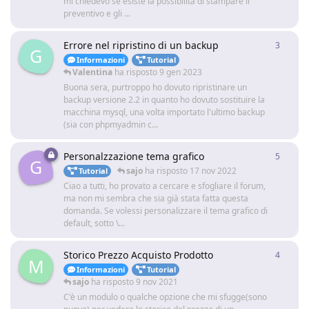
mi chiedevo se esiste la possibilità di stampare il
preventivo e gli ...
Errore nel ripristino di un backup
3
3
rispo
G
Informazioni
Tutorial
Valentina
ha risposto
9 gen 2023
Buona sera, purtroppo ho dovuto ripristinare un
backup versione 2.2 in quanto ho dovuto sostituire la
macchina mysql, una volta importato l'ultimo backup
(sia con phpmyadmin c...
Personalzzazione tema grafico
5
5
rispo
G
sajo
ha risposto
17 nov 2022
Tutorial
Ciao a tutti, ho provato a cercare e sfogliare il forum,
ma non mi sembra che sia già stata fatta questa
domanda. Se volessi personalizzare il tema grafico di
default, sotto \...
Storico Prezzo Acquisto Prodotto
4
4
rispo
M
Informazioni
Tutorial
sajo
ha risposto
9 nov 2021
C'è un modulo o qualche opzione che mi sfugge(sono